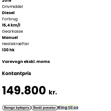
2019
Drivmiddel
Diesel
Forbrug
15,4 km/l
Gearkasse
Manuel
Hestekræfter
130 hk
Varevogn ekskl. moms
Kontantpris
149.800
kr.
Ring til os
Beregn byttepris
Bestil prøvetur