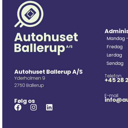
Adminis
Mandag -
Fredag
Lørdag
Søndag
Autohuset Ballerup A/S
Telefon
Yderholmen 9
+45 28 
2750 Ballerup
E-mail
info@au
Følg os