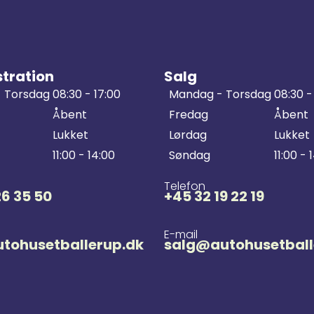
tration
Salg
 Torsdag
08:30 - 17:00
Mandag - Torsdag
08:30 -
Åbent
Fredag
Åbent
Lukket
Lørdag
Lukket
11:00 - 14:00
Søndag
11:00 - 
Telefon
26 35 50
+45 32 19 22 19
E-mail
tohusetballerup.dk
salg@autohusetball