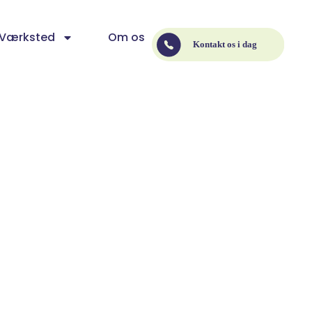
Værksted
Om os