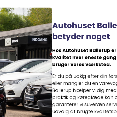
Autohuset Balle
betyder noget
Hos Autohuset Ballerup er
kvalitet hver eneste gang 
bruger vores værksted.
Er du på udkig efter din før
eller mangler du en varevo
Ballerup hjælper vi dig med a
praktik og køreglæde kan o
garanterer vi suveræn servic
udvalg af brugte kvalitetsbi