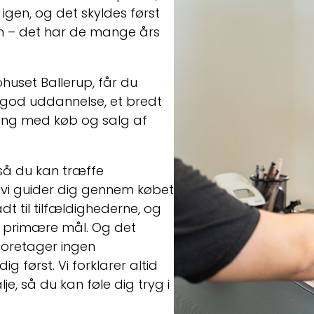
igen, og det skyldes først
om – det har de mange års
ohuset Ballerup, får du
 god uddannelse, et bredt
ng med køb og salg af
 så du kan træffe
 vi guider dig gennem købet
ladt til tilfældighederne, og
s primære mål. Og det
oretager ingen
først. Vi forklarer altid
je, så du kan føle dig tryg i