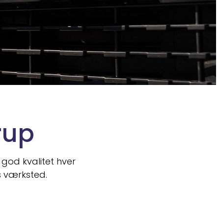
rup
 god kvalitet hver
s værksted.