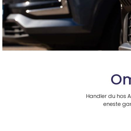
Om
Handler du hos Au
eneste gan