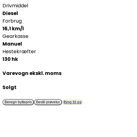
Drivmiddel
Diesel
Forbrug
16,1 km/l
Gearkasse
Manuel
Hestekræfter
130 hk
Varevogn ekskl. moms
Solgt
Ring til os
Beregn byttepris
Bestil prøvetur